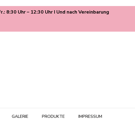
Fr.: 8:30 Uhr – 12:30 Uhr I Und nach Vereinbarung
urg. Spezialisiert auf Aknebehandlung, Rosacea und erstklassige
lege.
GALERIE
PRODUKTE
IMPRESSUM