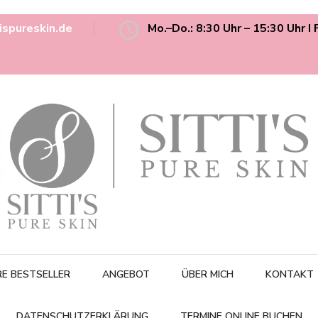
ispureskin.de
Mo.–Do.: 8:30 Uhr – 15:30 Uhr I 
Erleben Sie individuelle Hautpflege bei Sitti's Pure Skin, Hamb
Sitti's Purse Skin
Fußpf
E BESTSELLER
ANGEBOT
ÜBER MICH
KONTAKT
DATENSCHUTZERKLÄRUNG
TERMINE ONLINE BUCHEN